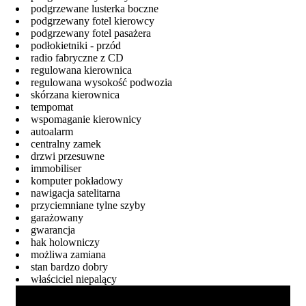
podgrzewane lusterka boczne
podgrzewany fotel kierowcy
podgrzewany fotel pasażera
podłokietniki - przód
radio fabryczne z CD
regulowana kierownica
regulowana wysokość podwozia
skórzana kierownica
tempomat
wspomaganie kierownicy
autoalarm
centralny zamek
drzwi przesuwne
immobiliser
komputer pokładowy
nawigacja satelitarna
przyciemniane tylne szyby
garażowany
gwarancja
hak holowniczy
możliwa zamiana
stan bardzo dobry
właściciel niepalący