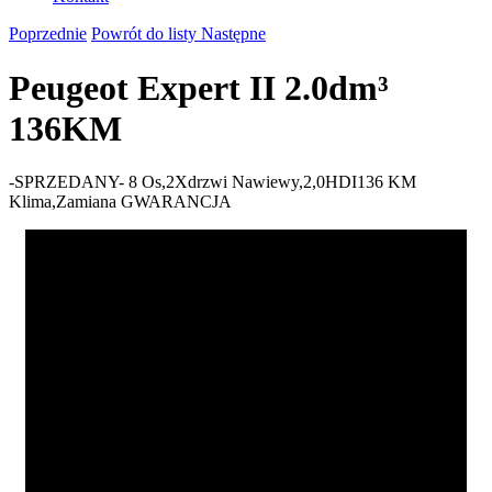
Poprzednie
Powrót do listy
Następne
Peugeot Expert II 2.0dm³
136KM
-SPRZEDANY- 8 Os,2Xdrzwi Nawiewy,2,0HDI136 KM
Klima,Zamiana GWARANCJA