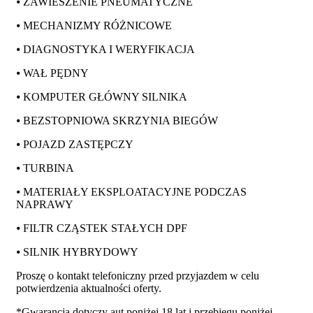
⦁ ZAWIESZENIE PNEUMATYCZNE
⦁ MECHANIZMY RÓŻNICOWE
⦁ DIAGNOSTYKA I WERYFIKACJA
⦁ WAŁ PĘDNY
⦁ KOMPUTER GŁÓWNY SILNIKA
⦁ BEZSTOPNIOWA SKRZYNIA BIEGÓW
⦁ POJAZD ZASTĘPCZY
⦁ TURBINA
⦁ MATERIAŁY EKSPLOATACYJNE PODCZAS
NAPRAWY
⦁ FILTR CZĄSTEK STAŁYCH DPF
⦁ SILNIK HYBRYDOWY
Proszę o kontakt telefoniczny przed przyjazdem w celu
potwierdzenia aktualności oferty.
*Gwarancja dotyczy aut poniżej 18 lat i przebiegu poniżej