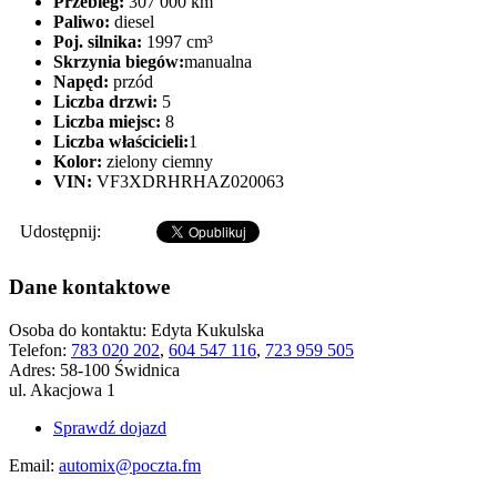
Przebieg:
307 000 km
Paliwo:
diesel
Poj. silnika:
1997 cm³
Skrzynia biegów:
manualna
Napęd:
przód
Liczba drzwi:
5
Liczba miejsc:
8
Liczba właścicieli:
1
Kolor:
zielony ciemny
VIN:
VF3XDRHRHAZ020063
Udostępnij:
Dane kontaktowe
Osoba do kontaktu:
Edyta Kukulska
Telefon:
783 020 202
,
604 547 116
,
723 959 505
Adres:
58-100 Świdnica
ul. Akacjowa 1
Sprawdź dojazd
Email:
automix@poczta.fm