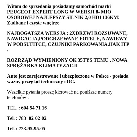
Witam do sprzedania posiadamy samochód marki
PEUGEOT EXPERT LONG W WERSJI 8- MIO
OSOBOWEJ NAJLEPSZY SILNIK 2,0 HDI 136KM!
Zadbane i czyste wnętrze.
NAJBOGATSZA WERSJA : 2XDRZWI ROZSUWANE,
NAWIGACJA,PODGRZEWANE FOTELE, NAWIEWY
W PODSUFITCE, CZUJNIKI PARKOWANIA,HAK ITP
.
ROZRZĄD WYMIENIONY OK 35TYS TEMU , NOWA
SPRĘŻARKA KLIMATYZACJI
Auto jest zarejestrowane i ubezpieczone w Polsce - posiada
ważny przegląd techniczny i OC.
Wszelkie pytania proszę kierować na poniższe numery
telefonów :
TEL. :
604 54 71 16
Tel. : 783 -02-02-02
Tel. : 723-95-95-05