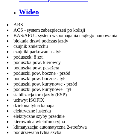
Wideo
ABS
ACS - system zabezpieczeń po kolizji
BAS/AFU - system wspomagania nagłego hamowania
blokada drzwi podczas jazdy
czujnik zmierzchu
czujniki parkowania - tył
poduszek: 8 szt.
poduszka pow. kierowcy
poduszka pow. pasażera
poduszki pow. boczne - przód
poduszki pow. boczne - tył
poduszki pow. kurtynowe - przód
poduszki pow. kurtynowe - tył
stabilizacja toru jazdy (ESP)
uchwyt ISOFIX
dzielona tylna kanapa
elektryczne lusterka
elektryczne szyby przednie
kierownica wielofunkcyjna
klimatyzacja: automatyczna 2-strefowa
podgrzewana tylna szyba