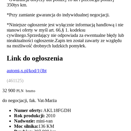
350tys km.
*Przy zamianie gwarancja do indywidualnej negocjacji.
*Niniejsze ogłoszenie jest wyłącznie informacją handlową i nie
stanowi oferty w myśl art. 66,§ 1. kodeksu
cywilnego.Sprzedający nie odpowiada za ewentualne błędy lub
nieaktualności ogłoszenie.Zapis ten został zawarty ze względu
na możliwość drobnych ludzkich pomyłek.
Link do ogłoszenia
automi-x.pl/kod/1j3bt
(461125)
32 900
PLN
brutto
do negocjacji, fak. Vat-Marża
Numer oferty:
AKL18FGDH
Rok produkcji:
2010
Nadwozie:
mini-van
Moc silnika:
136 KM