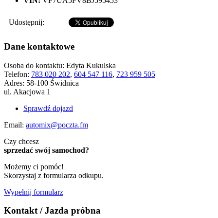
VIN:
VF7UA5FV8BJ595453
Udostępnij:
Dane kontaktowe
Osoba do kontaktu:
Edyta Kukulska
Telefon:
783 020 202
,
604 547 116
,
723 959 505
Adres:
58-100 Świdnica
ul. Akacjowa 1
Sprawdź dojazd
Email:
automix@poczta.fm
Czy chcesz
sprzedać swój samochod?
Możemy ci pomóc!
Skorzystaj z formularza odkupu.
Wypełnij formularz
Kontakt / Jazda próbna