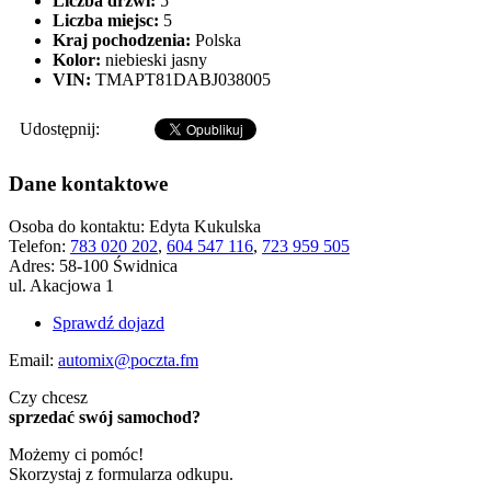
Liczba drzwi:
5
Liczba miejsc:
5
Kraj pochodzenia:
Polska
Kolor:
niebieski jasny
VIN:
TMAPT81DABJ038005
Udostępnij:
Dane kontaktowe
Osoba do kontaktu:
Edyta Kukulska
Telefon:
783 020 202
,
604 547 116
,
723 959 505
Adres:
58-100 Świdnica
ul. Akacjowa 1
Sprawdź dojazd
Email:
automix@poczta.fm
Czy chcesz
sprzedać swój samochod?
Możemy ci pomóc!
Skorzystaj z formularza odkupu.