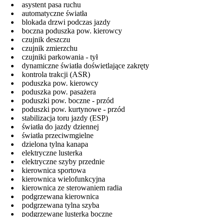
asystent pasa ruchu
automatyczne światła
blokada drzwi podczas jazdy
boczna poduszka pow. kierowcy
czujnik deszczu
czujnik zmierzchu
czujniki parkowania - tył
dynamiczne światła doświetlające zakręty
kontrola trakcji (ASR)
poduszka pow. kierowcy
poduszka pow. pasażera
poduszki pow. boczne - przód
poduszki pow. kurtynowe - przód
stabilizacja toru jazdy (ESP)
światła do jazdy dziennej
światła przeciwmgielne
dzielona tylna kanapa
elektryczne lusterka
elektryczne szyby przednie
kierownica sportowa
kierownica wielofunkcyjna
kierownica ze sterowaniem radia
podgrzewana kierownica
podgrzewana tylna szyba
podgrzewane lusterka boczne