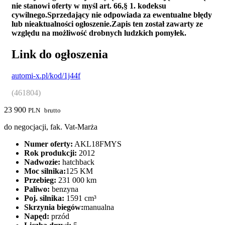
nie stanowi oferty w myśl art. 66,§ 1. kodeksu
cywilnego.Sprzedający nie odpowiada za ewentualne błędy
lub nieaktualności ogłoszenie.Zapis ten został zawarty ze
względu na możliwość drobnych ludzkich pomyłek.
Link do ogłoszenia
automi-x.pl/kod/1j44f
(461804)
23 900
PLN
brutto
do negocjacji, fak. Vat-Marża
Numer oferty:
AKL18FMYS
Rok produkcji:
2012
Nadwozie:
hatchback
Moc silnika:
125 KM
Przebieg:
231 000 km
Paliwo:
benzyna
Poj. silnika:
1591 cm³
Skrzynia biegów:
manualna
Napęd:
przód