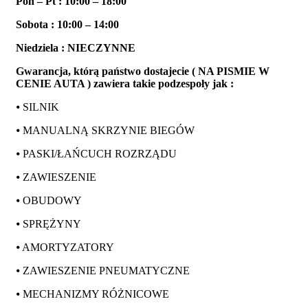
Pon – Pt : 10:00 – 18:00
Sobota : 10:00 – 14:00
Niedziela : NIECZYNNE
Gwarancja, którą państwo dostajecie ( NA PISMIE W
CENIE AUTA ) zawiera takie podzespoły jak :
⦁ SILNIK
⦁ MANUALNĄ SKRZYNIE BIEGÓW
⦁ PASKI/ŁAŃCUCH ROZRZĄDU
⦁ ZAWIESZENIE
⦁ OBUDOWY
⦁ SPRĘŻYNY
⦁ AMORTYZATORY
⦁ ZAWIESZENIE PNEUMATYCZNE
⦁ MECHANIZMY RÓŻNICOWE