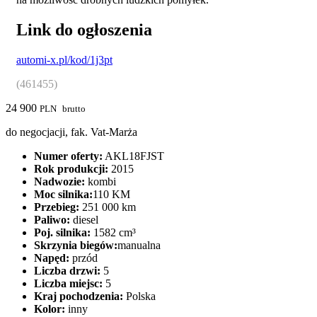
Link do ogłoszenia
automi-x.pl/kod/1j3pt
(461455)
24 900
PLN
brutto
do negocjacji, fak. Vat-Marża
Numer oferty:
AKL18FJST
Rok produkcji:
2015
Nadwozie:
kombi
Moc silnika:
110 KM
Przebieg:
251 000 km
Paliwo:
diesel
Poj. silnika:
1582 cm³
Skrzynia biegów:
manualna
Napęd:
przód
Liczba drzwi:
5
Liczba miejsc:
5
Kraj pochodzenia:
Polska
Kolor:
inny