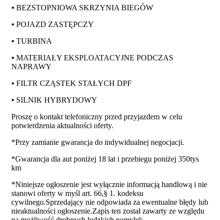
⦁ BEZSTOPNIOWA SKRZYNIA BIEGÓW
⦁ POJAZD ZASTĘPCZY
⦁ TURBINA
⦁ MATERIAŁY EKSPLOATACYJNE PODCZAS
NAPRAWY
⦁ FILTR CZĄSTEK STAŁYCH DPF
⦁ SILNIK HYBRYDOWY
Proszę o kontakt telefoniczny przed przyjazdem w celu
potwierdzenia aktualności oferty.
*Przy zamianie gwarancja do indywidualnej negocjacji.
*Gwarancja dla aut poniżej 18 lat i przebiegu poniżej 350tys
km
*Niniejsze ogłoszenie jest wyłącznie informacją handlową i nie
stanowi oferty w myśl art. 66,§ 1. kodeksu
cywilnego.Sprzedający nie odpowiada za ewentualne błędy lub
nieaktualności ogłoszenie.Zapis ten został zawarty ze względu
na możliwość drobnych ludzkich pomyłek.