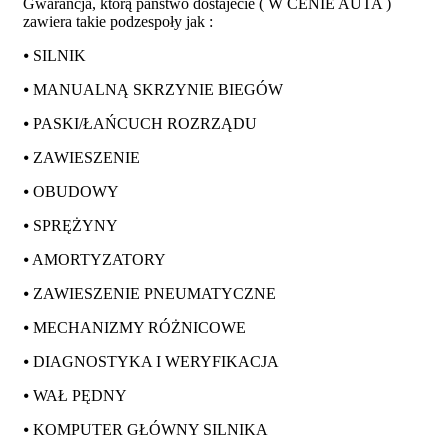
Gwarancja, którą państwo dostajecie ( W CENIE AUTA )
zawiera takie podzespoły jak :
⦁ SILNIK
⦁ MANUALNĄ SKRZYNIE BIEGÓW
⦁ PASKI/ŁAŃCUCH ROZRZĄDU
⦁ ZAWIESZENIE
⦁ OBUDOWY
⦁ SPRĘŻYNY
⦁ AMORTYZATORY
⦁ ZAWIESZENIE PNEUMATYCZNE
⦁ MECHANIZMY RÓŻNICOWE
⦁ DIAGNOSTYKA I WERYFIKACJA
⦁ WAŁ PĘDNY
⦁ KOMPUTER GŁÓWNY SILNIKA