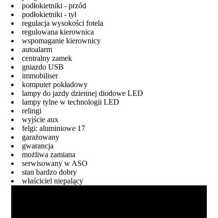
podłokietniki - przód
podłokietniki - tył
regulacja wysokości fotela
regulowana kierownica
wspomaganie kierownicy
autoalarm
centralny zamek
gniazdo USB
immobiliser
komputer pokładowy
lampy do jazdy dziennej diodowe LED
lampy tylne w technologii LED
relingi
wyjście aux
felgi: aluminiowe 17
garażowany
gwarancja
możliwa zamiana
serwisowany w ASO
stan bardzo dobry
właściciel niepalący