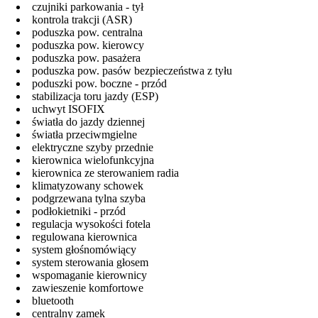
czujniki parkowania - tył
kontrola trakcji (ASR)
poduszka pow. centralna
poduszka pow. kierowcy
poduszka pow. pasażera
poduszka pow. pasów bezpieczeństwa z tyłu
poduszki pow. boczne - przód
stabilizacja toru jazdy (ESP)
uchwyt ISOFIX
światła do jazdy dziennej
światła przeciwmgielne
elektryczne szyby przednie
kierownica wielofunkcyjna
kierownica ze sterowaniem radia
klimatyzowany schowek
podgrzewana tylna szyba
podłokietniki - przód
regulacja wysokości fotela
regulowana kierownica
system głośnomówiący
system sterowania głosem
wspomaganie kierownicy
zawieszenie komfortowe
bluetooth
centralny zamek