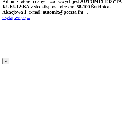
Administratorem danych osobowych jest
AUTOMIX EDYTA
KUKULSKA
z siedzibą pod adresem:
58-100 Świdnica,
Akacjowa 1
, e-mail:
automix@poczta.fm
...
czytaj więcej...
×