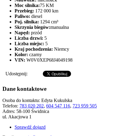
Moc silnika:
75 KM
Przebieg:
172 000 km
Paliwo:
diesel
Poj. silnika:
1294 cm³
Skrzynia biegów:
manualna
Napęd:
przód
Liczba drzwi:
5
Liczba miejsc:
5
Kraj pochodzenia:
Niemcy
Kolor:
czarny
VIN:
W0V0XEP68J4049198
Udostępnij:
Dane kontaktowe
Osoba do kontaktu:
Edyta Kukulska
Telefon:
783 020 202
,
604 547 116
,
723 959 505
Adres:
58-100 Świdnica
ul. Akacjowa 1
Sprawdź dojazd