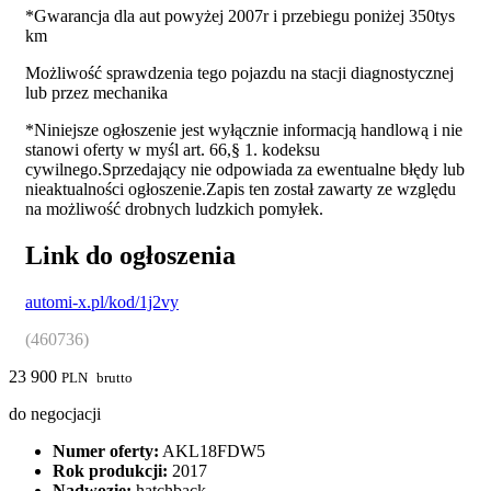
*Gwarancja dla aut powyżej 2007r i przebiegu poniżej 350tys
km
Możliwość sprawdzenia tego pojazdu na stacji diagnostycznej
lub przez mechanika
*Niniejsze ogłoszenie jest wyłącznie informacją handlową i nie
stanowi oferty w myśl art. 66,§ 1. kodeksu
cywilnego.Sprzedający nie odpowiada za ewentualne błędy lub
nieaktualności ogłoszenie.Zapis ten został zawarty ze względu
na możliwość drobnych ludzkich pomyłek.
Link do ogłoszenia
automi-x.pl/kod/1j2vy
(460736)
23 900
PLN
brutto
do negocjacji
Numer oferty:
AKL18FDW5
Rok produkcji:
2017
Nadwozie:
hatchback