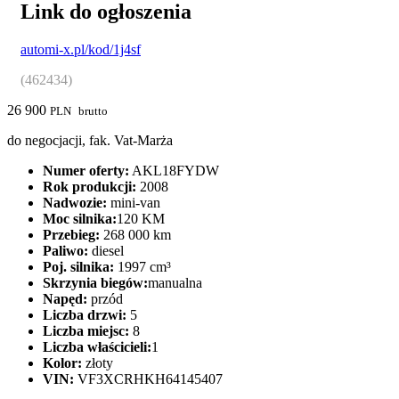
Link do ogłoszenia
automi-x.pl/kod/1j4sf
(462434)
26 900
PLN
brutto
do negocjacji, fak. Vat-Marża
Numer oferty:
AKL18FYDW
Rok produkcji:
2008
Nadwozie:
mini-van
Moc silnika:
120 KM
Przebieg:
268 000 km
Paliwo:
diesel
Poj. silnika:
1997 cm³
Skrzynia biegów:
manualna
Napęd:
przód
Liczba drzwi:
5
Liczba miejsc:
8
Liczba właścicieli:
1
Kolor:
złoty
VIN:
VF3XCRHKH64145407