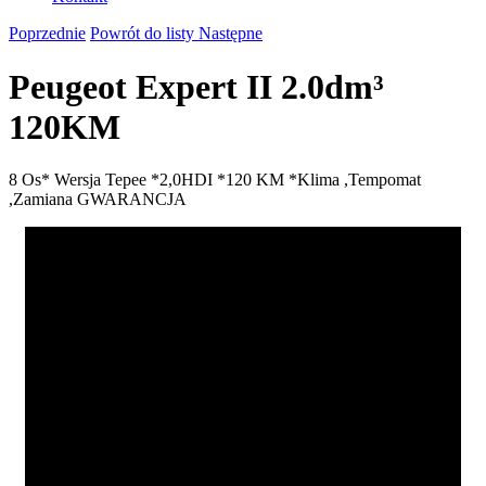
Poprzednie
Powrót do listy
Następne
Peugeot Expert II 2.0dm³
120KM
8 Os* Wersja Tepee *2,0HDI *120 KM *Klima ,Tempomat
,Zamiana GWARANCJA