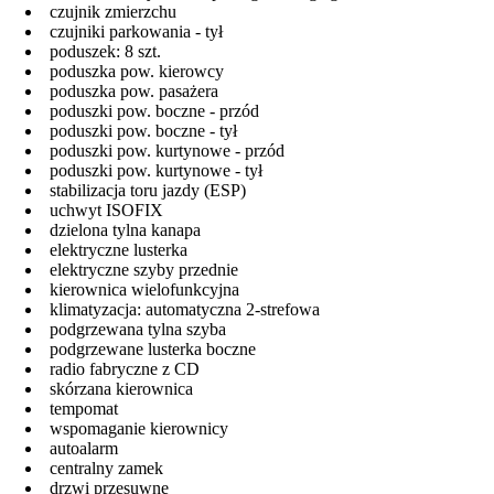
czujnik zmierzchu
czujniki parkowania - tył
poduszek: 8 szt.
poduszka pow. kierowcy
poduszka pow. pasażera
poduszki pow. boczne - przód
poduszki pow. boczne - tył
poduszki pow. kurtynowe - przód
poduszki pow. kurtynowe - tył
stabilizacja toru jazdy (ESP)
uchwyt ISOFIX
dzielona tylna kanapa
elektryczne lusterka
elektryczne szyby przednie
kierownica wielofunkcyjna
klimatyzacja: automatyczna 2-strefowa
podgrzewana tylna szyba
podgrzewane lusterka boczne
radio fabryczne z CD
skórzana kierownica
tempomat
wspomaganie kierownicy
autoalarm
centralny zamek
drzwi przesuwne