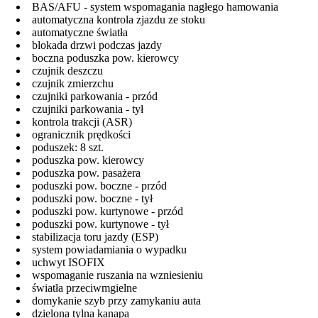
BAS/AFU - system wspomagania nagłego hamowania
automatyczna kontrola zjazdu ze stoku
automatyczne światła
blokada drzwi podczas jazdy
boczna poduszka pow. kierowcy
czujnik deszczu
czujnik zmierzchu
czujniki parkowania - przód
czujniki parkowania - tył
kontrola trakcji (ASR)
ogranicznik prędkości
poduszek: 8 szt.
poduszka pow. kierowcy
poduszka pow. pasażera
poduszki pow. boczne - przód
poduszki pow. boczne - tył
poduszki pow. kurtynowe - przód
poduszki pow. kurtynowe - tył
stabilizacja toru jazdy (ESP)
system powiadamiania o wypadku
uchwyt ISOFIX
wspomaganie ruszania na wzniesieniu
światła przeciwmgielne
domykanie szyb przy zamykaniu auta
dzielona tylna kanapa