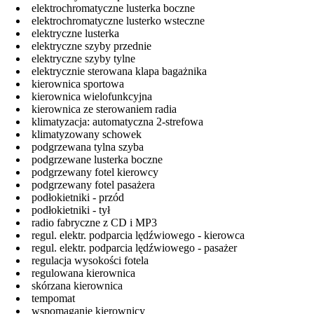
elektrochromatyczne lusterka boczne
elektrochromatyczne lusterko wsteczne
elektryczne lusterka
elektryczne szyby przednie
elektryczne szyby tylne
elektrycznie sterowana klapa bagażnika
kierownica sportowa
kierownica wielofunkcyjna
kierownica ze sterowaniem radia
klimatyzacja: automatyczna 2-strefowa
klimatyzowany schowek
podgrzewana tylna szyba
podgrzewane lusterka boczne
podgrzewany fotel kierowcy
podgrzewany fotel pasażera
podłokietniki - przód
podłokietniki - tył
radio fabryczne z CD i MP3
regul. elektr. podparcia lędźwiowego - kierowca
regul. elektr. podparcia lędźwiowego - pasażer
regulacja wysokości fotela
regulowana kierownica
skórzana kierownica
tempomat
wspomaganie kierownicy