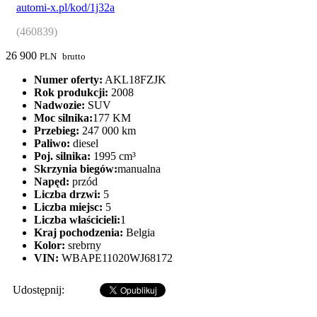
automi-x.pl/kod/1j32a
(460839)
26 900
PLN
brutto
Numer oferty:
AKL18FZJK
Rok produkcji:
2008
Nadwozie:
SUV
Moc silnika:
177 KM
Przebieg:
247 000 km
Paliwo:
diesel
Poj. silnika:
1995 cm³
Skrzynia biegów:
manualna
Napęd:
przód
Liczba drzwi:
5
Liczba miejsc:
5
Liczba właścicieli:
1
Kraj pochodzenia:
Belgia
Kolor:
srebrny
VIN:
WBAPE11020WJ68172
Udostępnij: