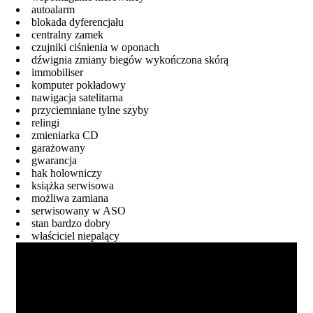
autoalarm
blokada dyferencjału
centralny zamek
czujniki ciśnienia w oponach
dźwignia zmiany biegów wykończona skórą
immobiliser
komputer pokładowy
nawigacja satelitarna
przyciemniane tylne szyby
relingi
zmieniarka CD
garażowany
gwarancja
hak holowniczy
książka serwisowa
możliwa zamiana
serwisowany w ASO
stan bardzo dobry
właściciel niepalący