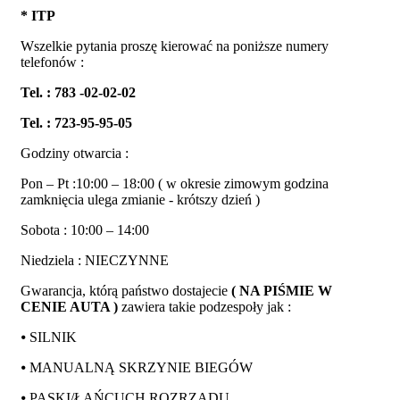
* ITP
Wszelkie pytania proszę kierować na poniższe numery
telefonów :
Tel. : 783 -02-02-02
Tel. : 723-95-95-05
Godziny otwarcia :
Pon – Pt :10:00 – 18:00 ( w okresie zimowym godzina
zamknięcia ulega zmianie - krótszy dzień )
Sobota : 10:00 – 14:00
Niedziela : NIECZYNNE
Gwarancja, którą państwo dostajecie
( NA PIŚMIE W
CENIE AUTA )
zawiera takie podzespoły jak :
⦁ SILNIK
⦁ MANUALNĄ SKRZYNIE BIEGÓW
⦁ PASKI/ŁAŃCUCH ROZRZĄDU