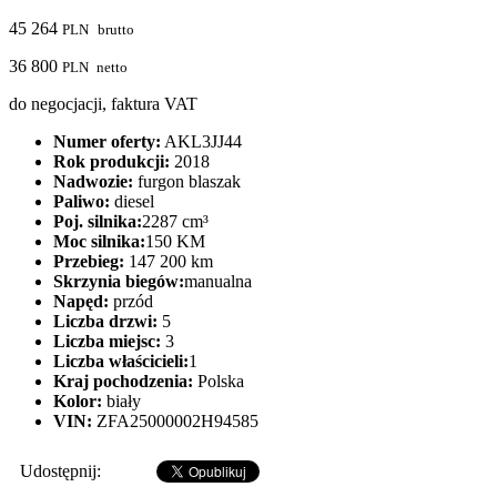
45 264
PLN
brutto
36 800
PLN
netto
do negocjacji, faktura VAT
Numer oferty:
AKL3JJ44
Rok produkcji:
2018
Nadwozie:
furgon blaszak
Paliwo:
diesel
Poj. silnika:
2287 cm³
Moc silnika:
150 KM
Przebieg:
147 200 km
Skrzynia biegów:
manualna
Napęd:
przód
Liczba drzwi:
5
Liczba miejsc:
3
Liczba właścicieli:
1
Kraj pochodzenia:
Polska
Kolor:
biały
VIN:
ZFA25000002H94585
Udostępnij: