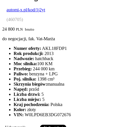
automi-x.pl/kod/1j2yt
(460705)
24 800
PLN
brutto
do negocjacji, fak. Vat-Marża
Numer oferty:
AKL18FDP1
Rok produkcji:
2013
Nadwozie:
hatchback
Moc silnika:
100 KM
Przebieg:
244 000 km
Paliwo:
benzyna + LPG
Poj. silnika:
1398 cm³
Skrzynia biegów:
manualna
Napęd:
przód
Liczba drzwi:
5
Liczba miejsc:
5
Kraj pochodzenia:
Polska
Kolor:
złoty
VIN:
W0LPD6EB3DG072676