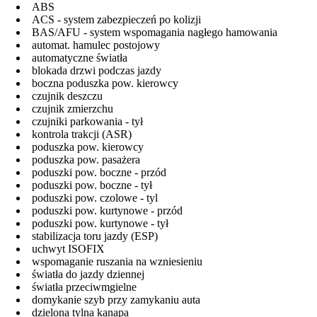
ABS
ACS - system zabezpieczeń po kolizji
BAS/AFU - system wspomagania nagłego hamowania
automat. hamulec postojowy
automatyczne światła
blokada drzwi podczas jazdy
boczna poduszka pow. kierowcy
czujnik deszczu
czujnik zmierzchu
czujniki parkowania - tył
kontrola trakcji (ASR)
poduszka pow. kierowcy
poduszka pow. pasażera
poduszki pow. boczne - przód
poduszki pow. boczne - tył
poduszki pow. czolowe - tyl
poduszki pow. kurtynowe - przód
poduszki pow. kurtynowe - tył
stabilizacja toru jazdy (ESP)
uchwyt ISOFIX
wspomaganie ruszania na wzniesieniu
światła do jazdy dziennej
światła przeciwmgielne
domykanie szyb przy zamykaniu auta
dzielona tylna kanapa