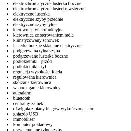
elektrochromatyczne lusterka boczne
elektrochromatyczne lusterko wsteczne
elektryczne lusterka
elektryczne szyby przednie
elektryczne szyby tylne
kierownica wielofunkcyjna
kierownica ze sterowaniem radia
klimatyzowany schowek
lusterka boczne składane elektrycznie
podgrzewana tylna szyba
podgrzewane lusterka boczne
podłokietniki - przód
podłokietniki - tył
regulacja wysokości fotela
regulowana kierownica
skórzana kierownica
wspomaganie kierownicy
autoalarm
bluetooth
centralny zamek
dźwignia zmiany biegów wykończona skórą
gniazdo USB
immobiliser
komputer pokładowy
przyciemniane tylne szyby