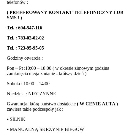
telefonów :
( PREFEROWANY KONTAKT TELEFONICZNY LUB
SMS ! )
Tel. : 604-547-116
Tel. : 783-02-02-02
Tel. : 723-95-95-05
Godziny otwarcia :
Pon – Pt :10:00 – 18:00 ( w okresie zimowym godzina
zamknięcia ulega zmianie - krótszy dzień )
Sobota : 10:00 – 14:00
Niedziela : NIECZYNNE
Gwarancja, którą państwo dostajecie
( W CENIE AUTA )
zawiera takie podzespoły jak :
⦁ SILNIK
⦁ MANUALNĄ SKRZYNIE BIEGÓW