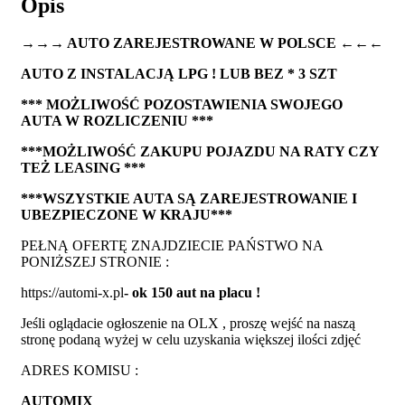
Opis
→→→ AUTO ZAREJESTROWANE W POLSCE ←←←
AUTO Z INSTALACJĄ LPG ! LUB BEZ * 3 SZT
*** MOŻLIWOŚĆ POZOSTAWIENIA SWOJEGO
AUTA W ROZLICZENIU ***
***MOŻLIWOŚĆ ZAKUPU POJAZDU NA RATY CZY
TEŻ LEASING ***
***WSZYSTKIE AUTA SĄ ZAREJESTROWANIE I
UBEZPIECZONE W KRAJU***
PEŁNĄ OFERTĘ ZNAJDZIECIE PAŃSTWO NA
PONIŻSZEJ STRONIE :
https://automi-x.pl
- ok 150 aut na placu !
Jeśli oglądacie ogłoszenie na OLX , proszę wejść na naszą
stronę podaną wyżej w celu uzyskania większej ilości zdjęć
ADRES KOMISU :
AUTOMIX