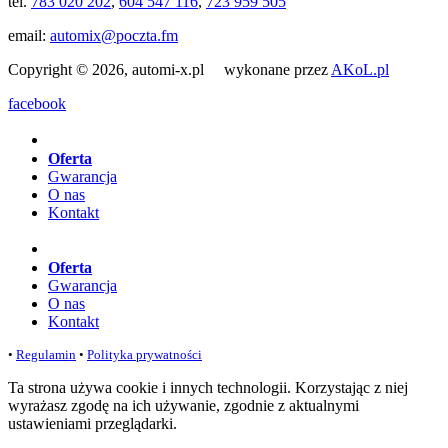
tel.
783 020 202
,
604 547 116
,
723 959 505
email:
automix@poczta.fm
Copyright © 2026, automi-x.pl wykonane przez
AKoL.pl
facebook
Oferta
Gwarancja
O nas
Kontakt
Oferta
Gwarancja
O nas
Kontakt
•
Regulamin
•
Polityka prywatności
Ta strona używa cookie i innych technologii. Korzystając z niej
wyrażasz zgodę na ich używanie, zgodnie z aktualnymi
ustawieniami przeglądarki.