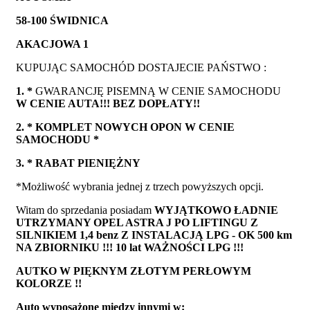
58-100 ŚWIDNICA
AKACJOWA 1
KUPUJĄC SAMOCHÓD DOSTAJECIE PAŃSTWO :
1. *
GWARANCJĘ PISEMNĄ W CENIE SAMOCHODU
W CENIE AUTA!!! BEZ DOPŁATY!!
2. * KOMPLET NOWYCH OPON W CENIE
SAMOCHODU *
3. * RABAT PIENIĘŻNY
*Możliwość wybrania jednej z trzech powyższych opcji.
Witam do sprzedania posiadam
WYJĄTKOWO
ŁADNIE
UTRZYMANY OPEL ASTRA J PO LIFTINGU Z
SILNIKIEM
1,4 benz Z INSTALACJĄ LPG - OK 500 km
NA ZBIORNIKU !!! 10 lat WAŻNOŚCI LPG !!!
AUTKO W PIĘKNYM ZŁOTYM PERŁOWYM
KOLORZE !!
Auto wyposażone między innymi w: