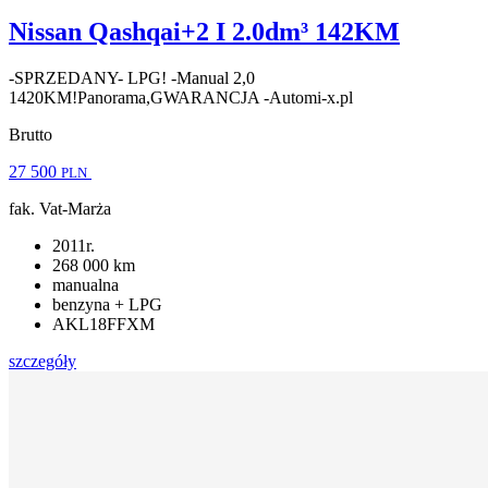
Nissan Qashqai+2 I 2.0dm³ 142KM
-SPRZEDANY- LPG! -Manual 2,0
1420KM!Panorama,GWARANCJA -Automi-x.pl
Brutto
27 500
PLN
fak. Vat-Marża
2011r.
268 000 km
manualna
benzyna + LPG
AKL18FFXM
szczegóły