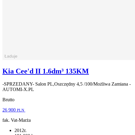
Kia Cee'd II 1.6dm³ 135KM
-SPRZEDANY- Salon PL,Oszczędny 4,5 /100/Możliwa Zamiana -
AUTOMI-X.PL
Brutto
26 900
PLN
fak. Vat-Marża
2012r.