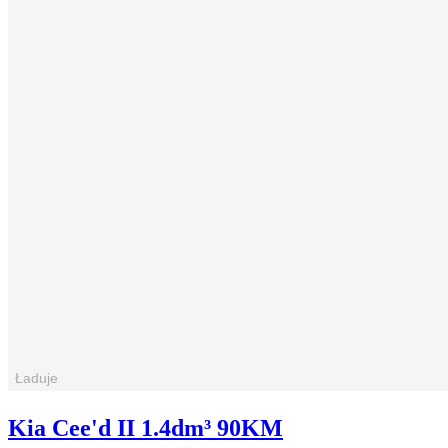
Kia Cee'd II 1.4dm³ 90KM