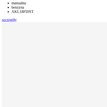
manualna
benzyna
AKL18FDNT
szczegóły