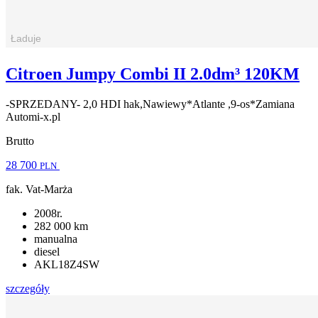
Citroen Jumpy Combi II 2.0dm³ 120KM
-SPRZEDANY- 2,0 HDI hak,Nawiewy*Atlante ,9-os*Zamiana
Automi-x.pl
Brutto
28 700
PLN
fak. Vat-Marża
2008r.
282 000 km
manualna
diesel
AKL18Z4SW
szczegóły