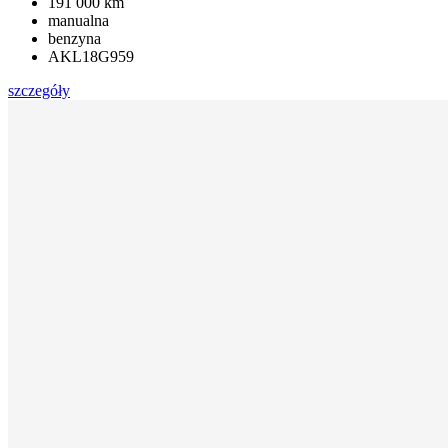
191 000 km
manualna
benzyna
AKL18G959
szczegóły