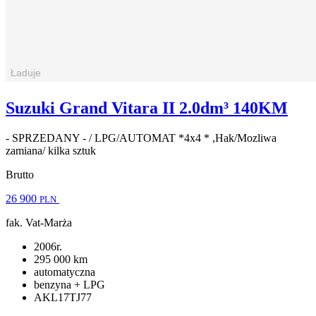
Suzuki Grand Vitara II 2.0dm³ 140KM
- SPRZEDANY - / LPG/AUTOMAT *4x4 * ,Hak/Mozliwa
zamiana/ kilka sztuk
Brutto
26 900
PLN
fak. Vat-Marża
2006r.
295 000 km
automatyczna
benzyna + LPG
AKL17TJ77