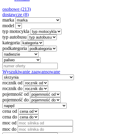
osobowe (213)
dostawcze (8)
marka
model
typ motocykla
typ autobusu
kategoria
podkategoria
Wyszukiwanie zaawansowane
rocznik od
rocznik do
pojemność od
pojemność do
cena od
cena do
moc od
moc do