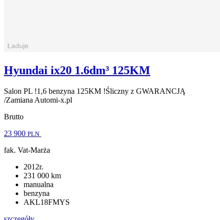
Hyundai ix20 1.6dm³ 125KM
Salon PL !1,6 benzyna 125KM !Śliczny z GWARANCJĄ
/Zamiana Automi-x.pl
Brutto
23 900
PLN
fak. Vat-Marża
2012r.
231 000 km
manualna
benzyna
AKL18FMYS
szczegóły