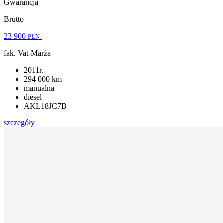
Gwarancja
Brutto
23 900
PLN
fak. Vat-Marża
2011r.
294 000 km
manualna
diesel
AKL18JC7B
szczegóły