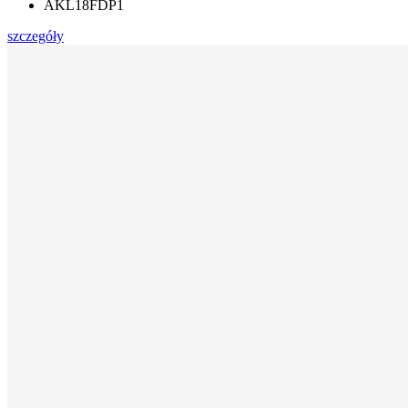
AKL18FDP1
szczegóły