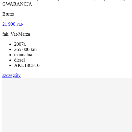
GWARANCJA
Brutto
21 900
PLN
fak. Vat-Marża
2007r.
265 000 km
manualna
diesel
AKL18CF16
szczegóły