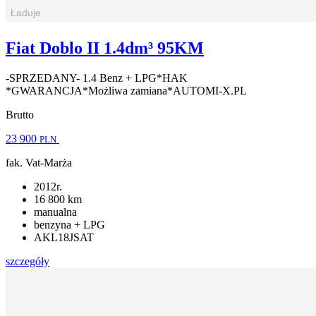
Fiat Doblo II 1.4dm³ 95KM
-SPRZEDANY- 1.4 Benz + LPG*HAK
*GWARANCJA*Możliwa zamiana*AUTOMI-X.PL
Brutto
23 900
PLN
fak. Vat-Marża
2012r.
16 800 km
manualna
benzyna + LPG
AKL18JSAT
szczegóły