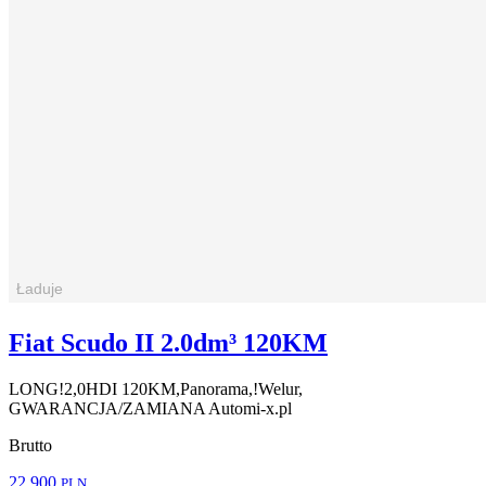
Fiat Scudo II 2.0dm³ 120KM
LONG!2,0HDI 120KM,Panorama,!Welur,
GWARANCJA/ZAMIANA Automi-x.pl
Brutto
22 900
PLN