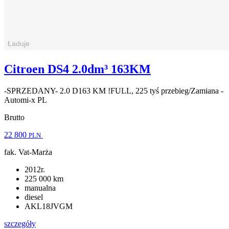
Citroen DS4 2.0dm³ 163KM
-SPRZEDANY- 2.0 D163 KM !FULL, 225 tyś przebieg/Zamiana -
Automi-x PL
Brutto
22 800
PLN
fak. Vat-Marża
2012r.
225 000 km
manualna
diesel
AKL18JVGM
szczegóły