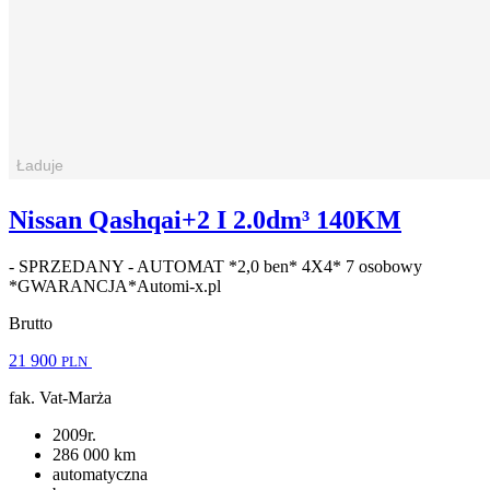
Nissan Qashqai+2 I 2.0dm³ 140KM
- SPRZEDANY - AUTOMAT *2,0 ben* 4X4* 7 osobowy
*GWARANCJA*Automi-x.pl
Brutto
21 900
PLN
fak. Vat-Marża
2009r.
286 000 km
automatyczna