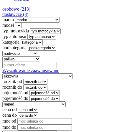
osobowe (213)
dostawcze (8)
marka
model
typ motocykla
typ autobusu
kategoria
podkategoria
Wyszukiwanie zaawansowane
rocznik od
rocznik do
pojemność od
pojemność do
cena od
cena do
moc od
moc do