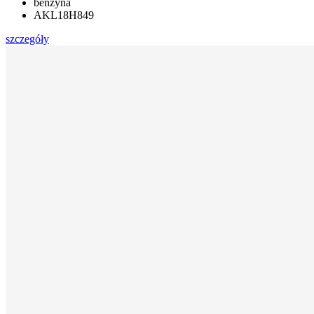
benzyna
AKL18H849
szczegóły