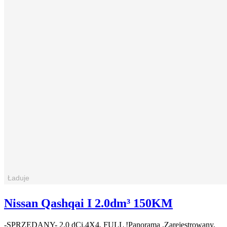
Nissan Qashqai I 2.0dm³ 150KM
-SPRZEDANY- 2,0 dCi.4X4, FULL !Panorama ,Zarejestrowany,