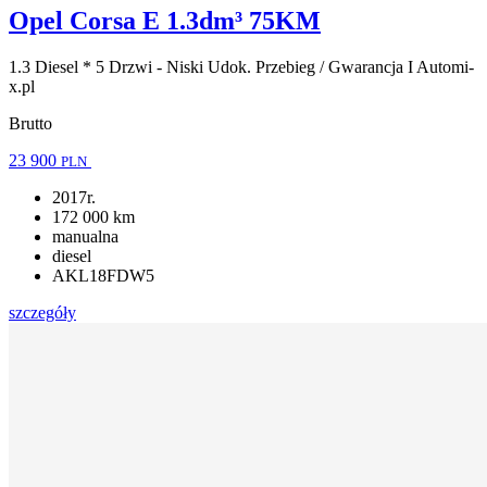
Opel Corsa E 1.3dm³ 75KM
1.3 Diesel * 5 Drzwi - Niski Udok. Przebieg / Gwarancja I Automi-
x.pl
Brutto
23 900
PLN
2017r.
172 000 km
manualna
diesel
AKL18FDW5
szczegóły