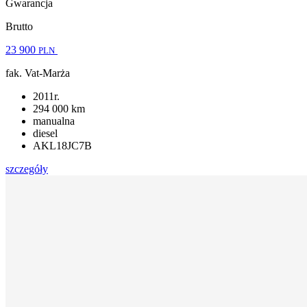
Gwarancja
Brutto
23 900
PLN
fak. Vat-Marża
2011r.
294 000 km
manualna
diesel
AKL18JC7B
szczegóły