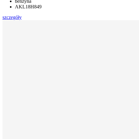
benzyna
AKL18H849
szczegóły