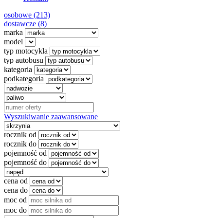
osobowe (213)
dostawcze (8)
marka
model
typ motocykla
typ autobusu
kategoria
podkategoria
Wyszukiwanie zaawansowane
rocznik od
rocznik do
pojemność od
pojemność do
cena od
cena do
moc od
moc do