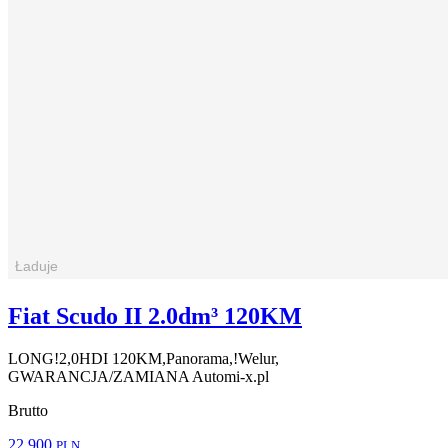
Fiat Scudo II 2.0dm³ 120KM
LONG!2,0HDI 120KM,Panorama,!Welur,
GWARANCJA/ZAMIANA Automi-x.pl
Brutto
22 900
PLN