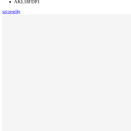
AKL18FDP1
szczegóły