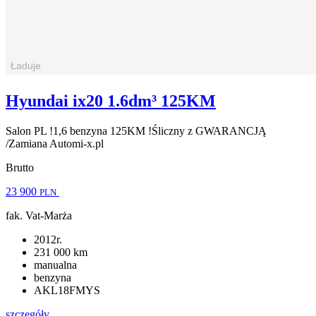
Hyundai ix20 1.6dm³ 125KM
Salon PL !1,6 benzyna 125KM !Śliczny z GWARANCJĄ
/Zamiana Automi-x.pl
Brutto
23 900
PLN
fak. Vat-Marża
2012r.
231 000 km
manualna
benzyna
AKL18FMYS
szczegóły