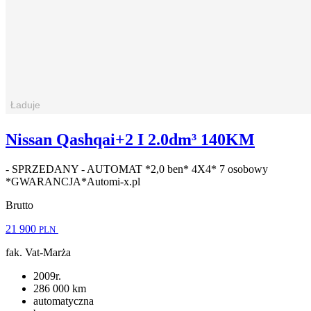
Nissan Qashqai+2 I 2.0dm³ 140KM
- SPRZEDANY - AUTOMAT *2,0 ben* 4X4* 7 osobowy
*GWARANCJA*Automi-x.pl
Brutto
21 900
PLN
fak. Vat-Marża
2009r.
286 000 km
automatyczna