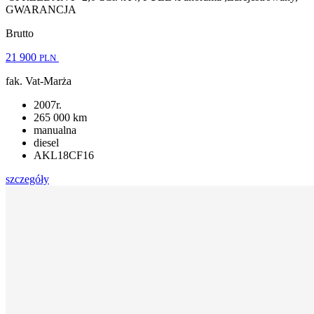
GWARANCJA
Brutto
21 900
PLN
fak. Vat-Marża
2007r.
265 000 km
manualna
diesel
AKL18CF16
szczegóły