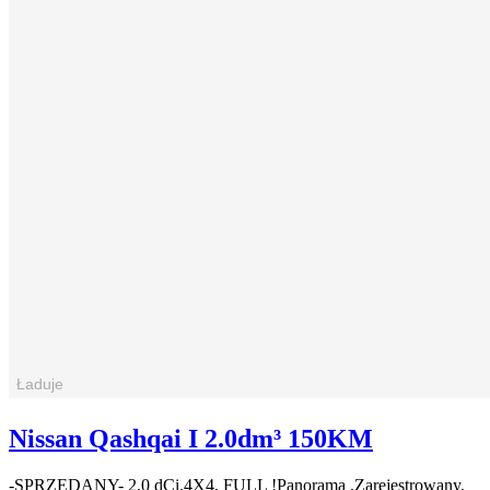
Nissan Qashqai I 2.0dm³ 150KM
-SPRZEDANY- 2,0 dCi.4X4, FULL !Panorama ,Zarejestrowany,