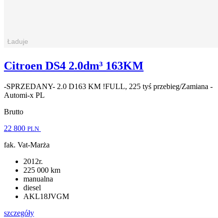
Citroen DS4 2.0dm³ 163KM
-SPRZEDANY- 2.0 D163 KM !FULL, 225 tyś przebieg/Zamiana -
Automi-x PL
Brutto
22 800
PLN
fak. Vat-Marża
2012r.
225 000 km
manualna
diesel
AKL18JVGM
szczegóły