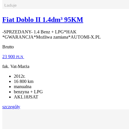
Fiat Doblo II 1.4dm³ 95KM
-SPRZEDANY- 1.4 Benz + LPG*HAK
*GWARANCJA*Możliwa zamiana*AUTOMI-X.PL
Brutto
23 900
PLN
fak. Vat-Marża
2012r.
16 800 km
manualna
benzyna + LPG
AKL18JSAT
szczegóły