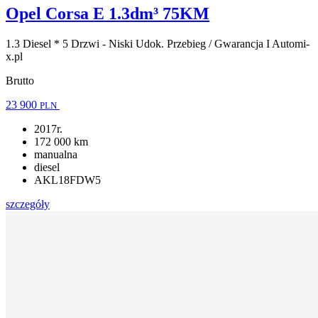
Opel Corsa E 1.3dm³ 75KM
1.3 Diesel * 5 Drzwi - Niski Udok. Przebieg / Gwarancja I Automi-
x.pl
Brutto
23 900
PLN
2017r.
172 000 km
manualna
diesel
AKL18FDW5
szczegóły