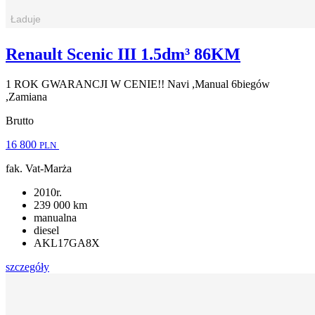
Renault Scenic III 1.5dm³ 86KM
1 ROK GWARANCJI W CENIE!! Navi ,Manual 6biegów
,Zamiana
Brutto
16 800
PLN
fak. Vat-Marża
2010r.
239 000 km
manualna
diesel
AKL17GA8X
szczegóły