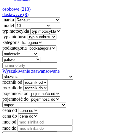
osobowe (213)
dostawcze (8)
marka
model
typ motocykla
typ autobusu
kategoria
podkategoria
Wyszukiwanie zaawansowane
rocznik od
rocznik do
pojemność od
pojemność do
cena od
cena do
moc od
moc do