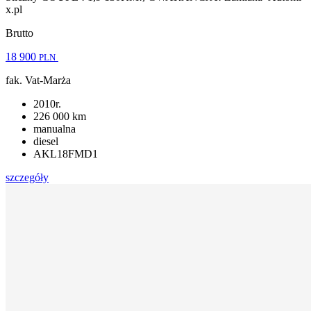
x.pl
Brutto
18 900
PLN
fak. Vat-Marża
2010r.
226 000 km
manualna
diesel
AKL18FMD1
szczegóły