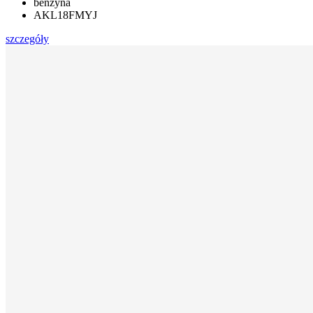
benzyna
AKL18FMYJ
szczegóły