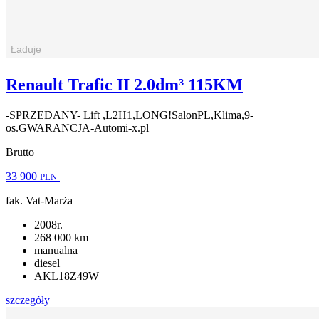
Renault Trafic II 2.0dm³ 115KM
-SPRZEDANY- Lift ,L2H1,LONG!SalonPL,Klima,9-
os.GWARANCJA-Automi-x.pl
Brutto
33 900
PLN
fak. Vat-Marża
2008r.
268 000 km
manualna
diesel
AKL18Z49W
szczegóły