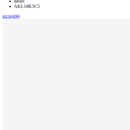
diesel
AKL18K5C5
szczegóły