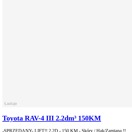
Toyota RAV-4 III 2.2dm³ 150KM
-SPRZEDANY- LIFT!! 2.2D - 150 KM - Skóry / Hak/Zamiana !!