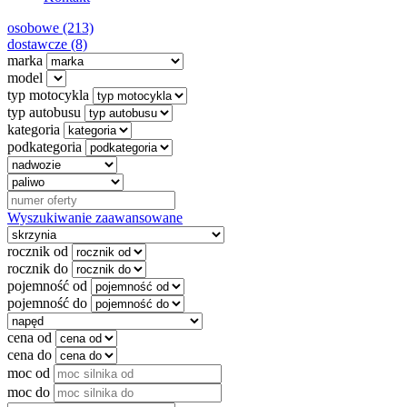
osobowe (213)
dostawcze (8)
marka
model
typ motocykla
typ autobusu
kategoria
podkategoria
Wyszukiwanie zaawansowane
rocznik od
rocznik do
pojemność od
pojemność do
cena od
cena do
moc od
moc do