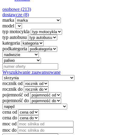
osobowe (213)
dostawcze (8)
marka
model
typ motocykla
typ autobusu
kategoria
podkategoria
Wyszukiwanie zaawansowane
rocznik od
rocznik do
pojemność od
pojemność do
cena od
cena do
moc od
moc do