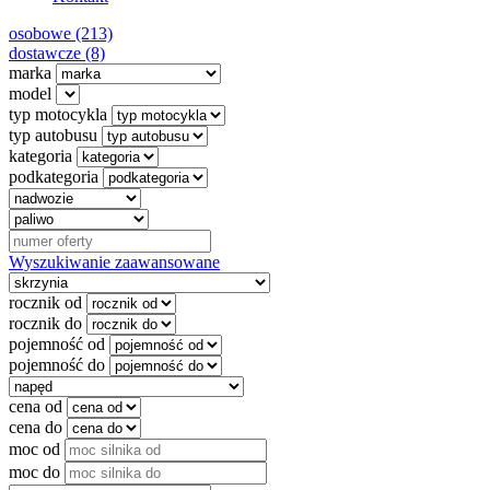
osobowe (213)
dostawcze (8)
marka
model
typ motocykla
typ autobusu
kategoria
podkategoria
Wyszukiwanie zaawansowane
rocznik od
rocznik do
pojemność od
pojemność do
cena od
cena do
moc od
moc do