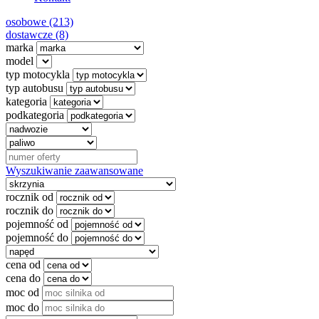
osobowe (213)
dostawcze (8)
marka
model
typ motocykla
typ autobusu
kategoria
podkategoria
Wyszukiwanie zaawansowane
rocznik od
rocznik do
pojemność od
pojemność do
cena od
cena do
moc od
moc do