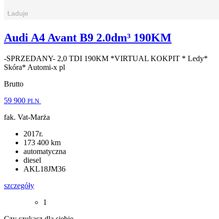
Audi A4 Avant B9 2.0dm³ 190KM
-SPRZEDANY- 2,0 TDI 190KM *VIRTUAL KOKPIT * Ledy*
Skóra* Automi-x pl
Brutto
59 900
PLN
fak. Vat-Marża
2017r.
173 400 km
automatyczna
diesel
AKL18JM36
szczegóły
1
Czy szukasz dla siebie