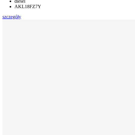
diesel
AKL18FZ7Y
szczegóły