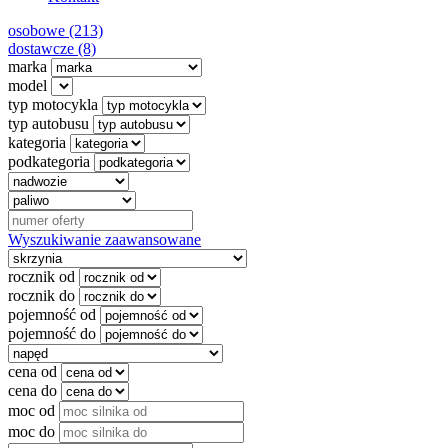
osobowe (213)
dostawcze (8)
marka
model
typ motocykla
typ autobusu
kategoria
podkategoria
Wyszukiwanie zaawansowane
rocznik od
rocznik do
pojemność od
pojemność do
cena od
cena do
moc od
moc do