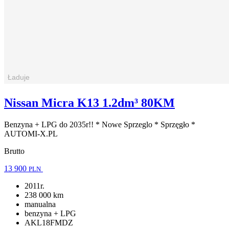
Nissan Micra K13 1.2dm³ 80KM
Benzyna + LPG do 2035r!! * Nowe Sprzeglo * Sprzęgło *
AUTOMI-X.PL
Brutto
13 900
PLN
2011r.
238 000 km
manualna
benzyna + LPG
AKL18FMDZ