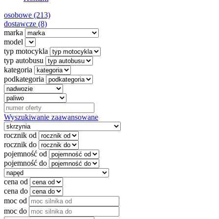
osobowe (213)
dostawcze (8)
marka
model
typ motocykla
typ autobusu
kategoria
podkategoria
Wyszukiwanie zaawansowane
rocznik od
rocznik do
pojemność od
pojemność do
cena od
cena do
moc od
moc do