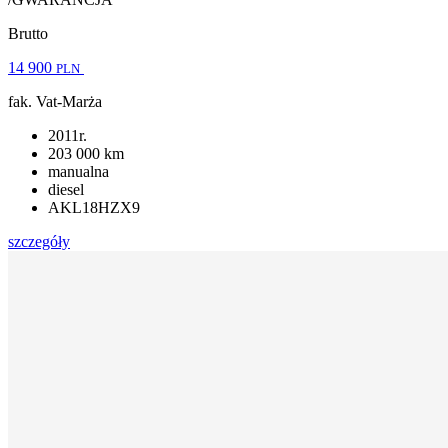
Brutto
14 900
PLN
fak. Vat-Marża
2011r.
203 000 km
manualna
diesel
AKL18HZX9
szczegóły