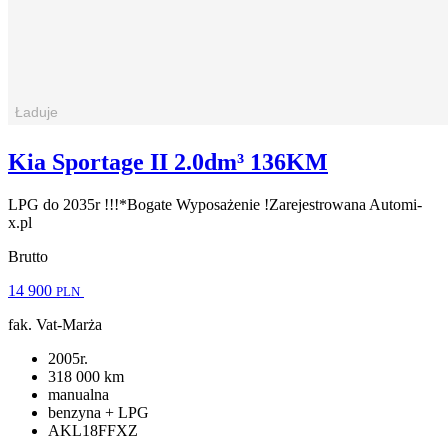
Kia Sportage II 2.0dm³ 136KM
LPG do 2035r !!!*Bogate Wyposażenie !Zarejestrowana Automi-
x.pl
Brutto
14 900
PLN
fak. Vat-Marża
2005r.
318 000 km
manualna
benzyna + LPG
AKL18FFXZ