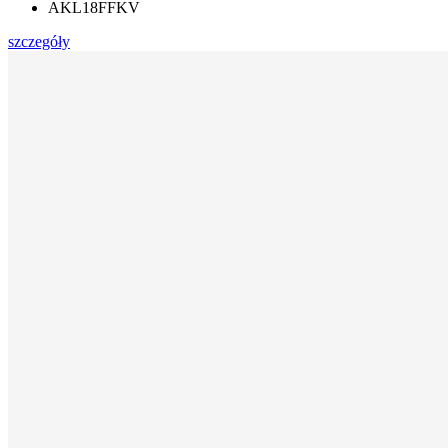
AKL18FFKV
szczegóły