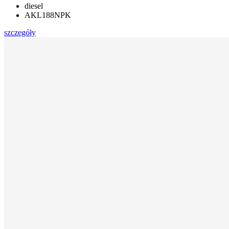
diesel
AKL188NPK
szczegóły