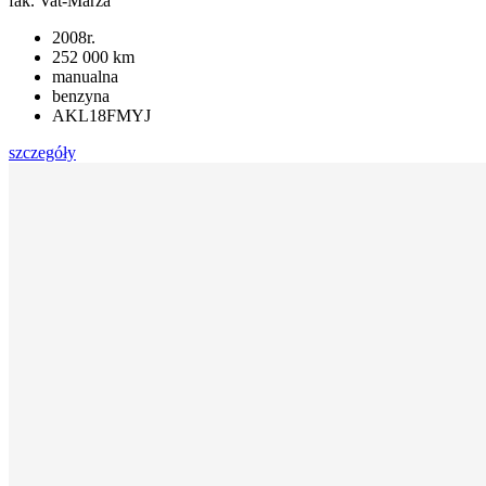
fak. Vat-Marża
2008r.
252 000 km
manualna
benzyna
AKL18FMYJ
szczegóły