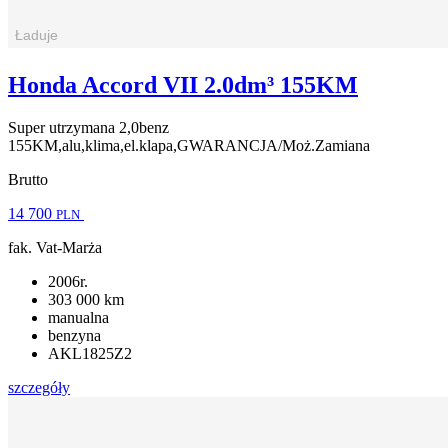
Honda Accord VII 2.0dm³ 155KM
Super utrzymana 2,0benz
155KM,alu,klima,el.klapa,GWARANCJA/Moż.Zamiana
Brutto
14 700
PLN
fak. Vat-Marża
2006r.
303 000 km
manualna
benzyna
AKL1825Z2
szczegóły