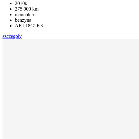
2010r.
275 000 km
manualna
benzyna
AKL18G2K3
szczegóły