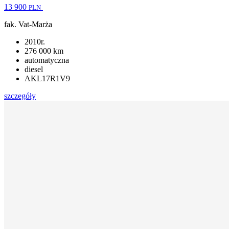
13 900
PLN
fak. Vat-Marża
2010r.
276 000 km
automatyczna
diesel
AKL17R1V9
szczegóły