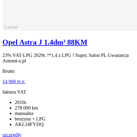
Opel Astra J 1.4dm³ 88KM
23% VAT-LPG 2029r. !*1,4 z LPG ! Super, Salon PL Gwarancja
Automi-x.pl
Brutto
14 900
PLN
faktura VAT
2010r.
278 000 km
manualna
benzyna + LPG
AKL18FYDQ
szczegóły