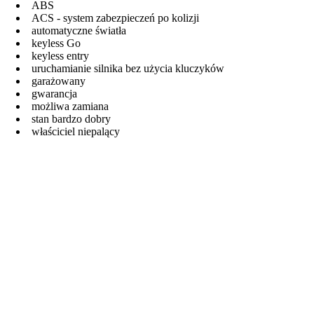
ABS
ACS - system zabezpieczeń po kolizji
automatyczne światła
keyless Go
keyless entry
uruchamianie silnika bez użycia kluczyków
garażowany
gwarancja
możliwa zamiana
stan bardzo dobry
właściciel niepalący