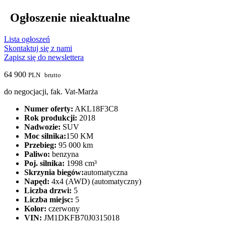
Ogłoszenie nieaktualne
Lista ogłoszeń
Skontaktuj się z nami
Zapisz się do newslettera
64 900
PLN
brutto
do negocjacji, fak. Vat-Marża
Numer oferty:
AKL18F3C8
Rok produkcji:
2018
Nadwozie:
SUV
Moc silnika:
150 KM
Przebieg:
95 000 km
Paliwo:
benzyna
Poj. silnika:
1998 cm³
Skrzynia biegów:
automatyczna
Napęd:
4x4 (AWD) (automatyczny)
Liczba drzwi:
5
Liczba miejsc:
5
Kolor:
czerwony
VIN:
JM1DKFB70J0315018