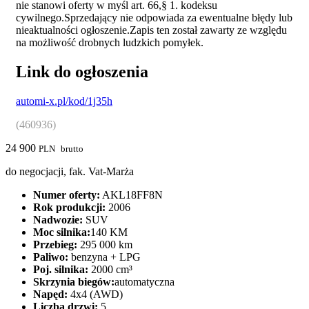
nie stanowi oferty w myśl art. 66,§ 1. kodeksu
cywilnego.Sprzedający nie odpowiada za ewentualne błędy lub
nieaktualności ogłoszenie.Zapis ten został zawarty ze względu
na możliwość drobnych ludzkich pomyłek.
Link do ogłoszenia
automi-x.pl/kod/1j35h
(460936)
24 900
PLN
brutto
do negocjacji, fak. Vat-Marża
Numer oferty:
AKL18FF8N
Rok produkcji:
2006
Nadwozie:
SUV
Moc silnika:
140 KM
Przebieg:
295 000 km
Paliwo:
benzyna + LPG
Poj. silnika:
2000 cm³
Skrzynia biegów:
automatyczna
Napęd:
4x4 (AWD)
Liczba drzwi:
5