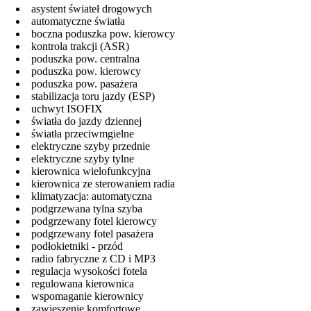
asystent świateł drogowych
automatyczne światła
boczna poduszka pow. kierowcy
kontrola trakcji (ASR)
poduszka pow. centralna
poduszka pow. kierowcy
poduszka pow. pasażera
stabilizacja toru jazdy (ESP)
uchwyt ISOFIX
światła do jazdy dziennej
światła przeciwmgielne
elektryczne szyby przednie
elektryczne szyby tylne
kierownica wielofunkcyjna
kierownica ze sterowaniem radia
klimatyzacja: automatyczna
podgrzewana tylna szyba
podgrzewany fotel kierowcy
podgrzewany fotel pasażera
podłokietniki - przód
radio fabryczne z CD i MP3
regulacja wysokości fotela
regulowana kierownica
wspomaganie kierownicy
zawieszenie komfortowe