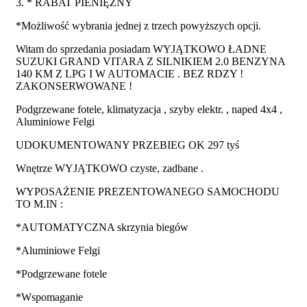
3. * RABAT PIENIĘŻNY
*Możliwość wybrania jednej z trzech powyższych opcji.
Witam do sprzedania posiadam WYJĄTKOWO ŁADNE
SUZUKI GRAND VITARA Z SILNIKIEM 2.0 BENZYNA
140 KM Z LPG I W AUTOMACIE . BEZ RDZY !
ZAKONSERWOWANE !
Podgrzewane fotele, klimatyzacja , szyby elektr. , naped 4x4 ,
Aluminiowe Felgi
UDOKUMENTOWANY PRZEBIEG OK 297 tyś
Wnętrze WYJĄTKOWO czyste, zadbane .
WYPOSAŻENIE PREZENTOWANEGO SAMOCHODU
TO M.IN :
*AUTOMATYCZNA skrzynia biegów
*Aluminiowe Felgi
*Podgrzewane fotele
*Wspomaganie