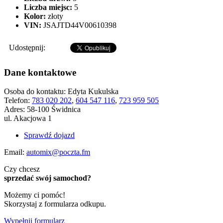
Liczba miejsc:
5
Kolor:
złoty
VIN:
JSAJTD44V00610398
Udostępnij:
Dane kontaktowe
Osoba do kontaktu:
Edyta Kukulska
Telefon:
783 020 202
,
604 547 116
,
723 959 505
Adres:
58-100 Świdnica
ul. Akacjowa 1
Sprawdź dojazd
Email:
automix@poczta.fm
Czy chcesz
sprzedać swój samochod?
Możemy ci pomóc!
Skorzystaj z formularza odkupu.
Wypełnij formularz