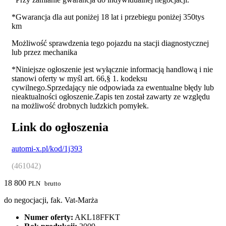
*Gwarancja dla aut poniżej 18 lat i przebiegu poniżej 350tys
km
Możliwość sprawdzenia tego pojazdu na stacji diagnostycznej
lub przez mechanika
*Niniejsze ogłoszenie jest wyłącznie informacją handlową i nie
stanowi oferty w myśl art. 66,§ 1. kodeksu
cywilnego.Sprzedający nie odpowiada za ewentualne błędy lub
nieaktualności ogłoszenie.Zapis ten został zawarty ze względu
na możliwość drobnych ludzkich pomyłek.
Link do ogłoszenia
automi-x.pl/kod/1j393
(461042)
18 800
PLN
brutto
do negocjacji, fak. Vat-Marża
Numer oferty:
AKL18FFKT