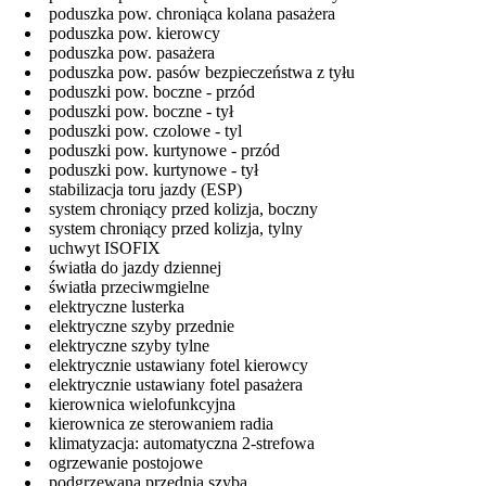
poduszka pow. chroniąca kolana pasażera
poduszka pow. kierowcy
poduszka pow. pasażera
poduszka pow. pasów bezpieczeństwa z tyłu
poduszki pow. boczne - przód
poduszki pow. boczne - tył
poduszki pow. czolowe - tyl
poduszki pow. kurtynowe - przód
poduszki pow. kurtynowe - tył
stabilizacja toru jazdy (ESP)
system chroniący przed kolizja, boczny
system chroniący przed kolizja, tylny
uchwyt ISOFIX
światła do jazdy dziennej
światła przeciwmgielne
elektryczne lusterka
elektryczne szyby przednie
elektryczne szyby tylne
elektrycznie ustawiany fotel kierowcy
elektrycznie ustawiany fotel pasażera
kierownica wielofunkcyjna
kierownica ze sterowaniem radia
klimatyzacja: automatyczna 2-strefowa
ogrzewanie postojowe
podgrzewana przednia szyba