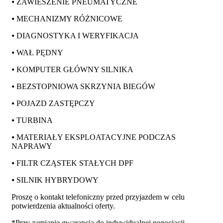
⦁ ZAWIESZENIE PNEUMATYCZNE
⦁ MECHANIZMY RÓŻNICOWE
⦁ DIAGNOSTYKA I WERYFIKACJA
⦁ WAŁ PĘDNY
⦁ KOMPUTER GŁÓWNY SILNIKA
⦁ BEZSTOPNIOWA SKRZYNIA BIEGÓW
⦁ POJAZD ZASTĘPCZY
⦁ TURBINA
⦁ MATERIAŁY EKSPLOATACYJNE PODCZAS
NAPRAWY
⦁ FILTR CZĄSTEK STAŁYCH DPF
⦁ SILNIK HYBRYDOWY
Proszę o kontakt telefoniczny przed przyjazdem w celu
potwierdzenia aktualności oferty.
*Przy zamianie gwarancja do indywidualnej negocjacji.