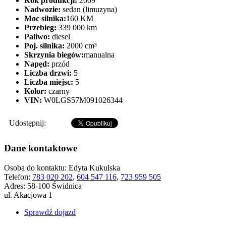
Rok produkcji:
2009
Nadwozie:
sedan (limuzyna)
Moc silnika:
160 KM
Przebieg:
339 000 km
Paliwo:
diesel
Poj. silnika:
2000 cm³
Skrzynia biegów:
manualna
Napęd:
przód
Liczba drzwi:
5
Liczba miejsc:
5
Kolor:
czarny
VIN:
W0LGS57M091026344
Udostępnij:
Dane kontaktowe
Osoba do kontaktu:
Edyta Kukulska
Telefon:
783 020 202
,
604 547 116
,
723 959 505
Adres:
58-100 Świdnica
ul. Akacjowa 1
Sprawdź dojazd