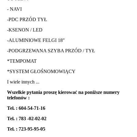
- NAVI
-PDC PRZÓD TYŁ
-KSENON / LED
-ALUMINIOWE FELGI 18"
-PODGRZEWANA SZYBA PRZÓD / TYŁ
*TEMPOMAT
*SYSTEM GŁOŚNOMOWIĄCY
I wiele innych ...
Wszelkie pytania proszę kierować na poniższe numery
telefonów :
Tel. : 604-54-71-16
Tel. : 783 -02-02-02
Tel. : 723-95-95-05