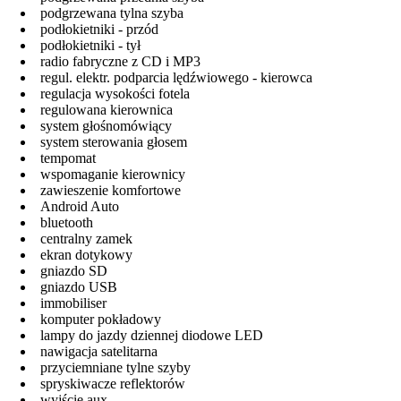
podgrzewana tylna szyba
podłokietniki - przód
podłokietniki - tył
radio fabryczne z CD i MP3
regul. elektr. podparcia lędźwiowego - kierowca
regulacja wysokości fotela
regulowana kierownica
system głośnomówiący
system sterowania głosem
tempomat
wspomaganie kierownicy
zawieszenie komfortowe
Android Auto
bluetooth
centralny zamek
ekran dotykowy
gniazdo SD
gniazdo USB
immobiliser
komputer pokładowy
lampy do jazdy dziennej diodowe LED
nawigacja satelitarna
przyciemniane tylne szyby
spryskiwacze reflektorów
wyjście aux