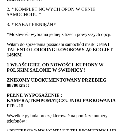
2. * KOMPLET NOWYCH OPON W CENIE
SAMOCHODU *
3. * RABAT PIENIĘŻNY
*Możliwość wybrania jednej z trzech powyższych opcji.
Witam do sprzedania posiadam samochód marki :
FIAT
TALENTO LOOOONG 9-OSOBOWY 2,0 ECO JET
146KM
1 WŁAŚCICIEL OD NOWOŚCI .KUPIONY W
POLSKIM SALONIE W ŚWIDNICY !
ZNIKOMY UDOKUMENTOWANY PRZEBIEG
88700km !!
PEŁNE WYPOSAŻENIE :
KAMERA,TEMPOMAT,CZUJNIKI PARKOWANIA
ITP... !!!
Wszelkie pytania proszę kierować na poniższe numery
telefonów :
( PREFEROWANY KONTAKT TELEFONICZNY LUB