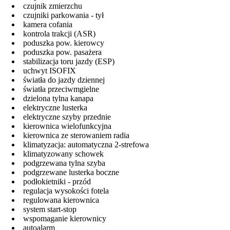
czujnik zmierzchu
czujniki parkowania - tył
kamera cofania
kontrola trakcji (ASR)
poduszka pow. kierowcy
poduszka pow. pasażera
stabilizacja toru jazdy (ESP)
uchwyt ISOFIX
światła do jazdy dziennej
światła przeciwmgielne
dzielona tylna kanapa
elektryczne lusterka
elektryczne szyby przednie
kierownica wielofunkcyjna
kierownica ze sterowaniem radia
klimatyzacja: automatyczna 2-strefowa
klimatyzowany schowek
podgrzewana tylna szyba
podgrzewane lusterka boczne
podłokietniki - przód
regulacja wysokości fotela
regulowana kierownica
system start-stop
wspomaganie kierownicy
autoalarm