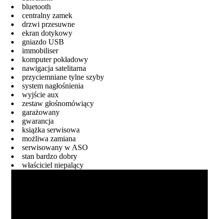
bluetooth
centralny zamek
drzwi przesuwne
ekran dotykowy
gniazdo USB
immobiliser
komputer pokładowy
nawigacja satelitarna
przyciemniane tylne szyby
system nagłośnienia
wyjście aux
zestaw głośnomówiący
garażowany
gwarancja
książka serwisowa
możliwa zamiana
serwisowany w ASO
stan bardzo dobry
właściciel niepalący