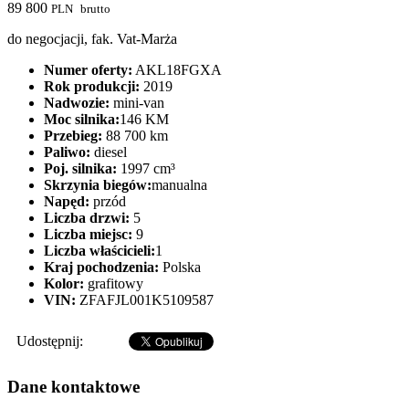
89 800
PLN
brutto
do negocjacji, fak. Vat-Marża
Numer oferty:
AKL18FGXA
Rok produkcji:
2019
Nadwozie:
mini-van
Moc silnika:
146 KM
Przebieg:
88 700 km
Paliwo:
diesel
Poj. silnika:
1997 cm³
Skrzynia biegów:
manualna
Napęd:
przód
Liczba drzwi:
5
Liczba miejsc:
9
Liczba właścicieli:
1
Kraj pochodzenia:
Polska
Kolor:
grafitowy
VIN:
ZFAFJL001K5109587
Udostępnij:
Dane kontaktowe