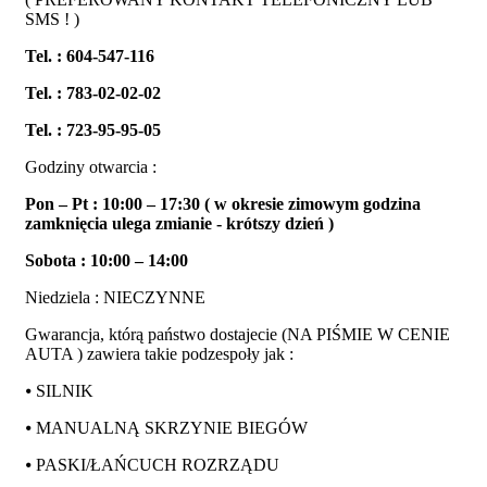
SMS ! )
Tel. : 604-547-116
Tel. : 783-02-02-02
Tel. : 723-95-95-05
Godziny otwarcia :
Pon – Pt : 10:00 – 17:30 ( w okresie zimowym godzina
zamknięcia ulega zmianie - krótszy dzień )
Sobota : 10:00 – 14:00
Niedziela : NIECZYNNE
Gwarancja, którą państwo dostajecie (NA PIŚMIE W CENIE
AUTA ) zawiera takie podzespoły jak :
⦁ SILNIK
⦁ MANUALNĄ SKRZYNIE BIEGÓW
⦁ PASKI/ŁAŃCUCH ROZRZĄDU