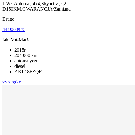
1 Wł. Automat, 4x4,Skyactiv ,2,2
D150KM,GWARANCJA/Zamiana
Brutto
43 900
PLN
fak. Vat-Marża
2015r.
204 000 km
automatyczna
diesel
AKL18FZQF
szczegóły