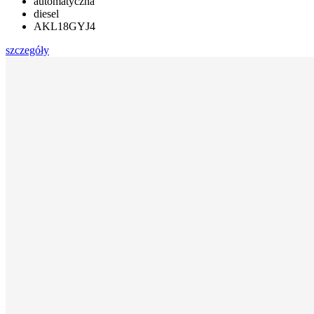
automatyczna
diesel
AKL18GYJ4
szczegóły