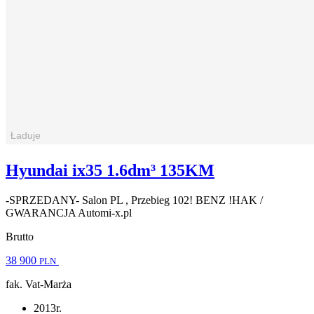
Hyundai ix35 1.6dm³ 135KM
-SPRZEDANY- Salon PL , Przebieg 102! BENZ !HAK /
GWARANCJA Automi-x.pl
Brutto
38 900
PLN
fak. Vat-Marża
2013r.