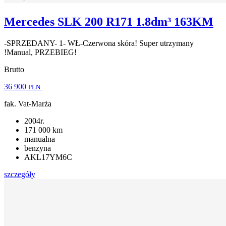
Mercedes SLK 200 R171 1.8dm³ 163KM
-SPRZEDANY- 1- WŁ-Czerwona skóra! Super utrzymany
!Manual, PRZEBIEG!
Brutto
36 900
PLN
fak. Vat-Marża
2004r.
171 000 km
manualna
benzyna
AKL17YM6C
szczegóły