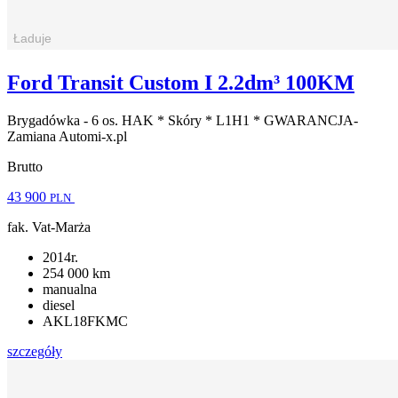
Ford Transit Custom I 2.2dm³ 100KM
Brygadówka - 6 os. HAK * Skóry * L1H1 * GWARANCJA-
Zamiana Automi-x.pl
Brutto
43 900
PLN
fak. Vat-Marża
2014r.
254 000 km
manualna
diesel
AKL18FKMC
szczegóły