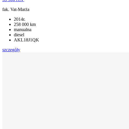
fak. Vat-Marża
2014r.
258 000 km
manualna
diesel
AKL18J1QK
szczegóły