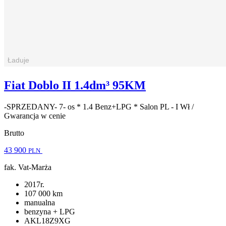
Fiat Doblo II 1.4dm³ 95KM
-SPRZEDANY- 7- os * 1.4 Benz+LPG * Salon PL - I Wł /
Gwarancja w cenie
Brutto
43 900
PLN
fak. Vat-Marża
2017r.
107 000 km
manualna
benzyna + LPG
AKL18Z9XG